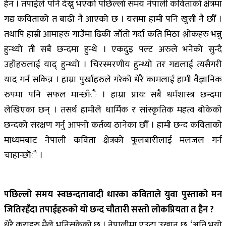
हैन । तपाईले पनि देख्नु भएको पछिल्लो समय नेपाली कविताको क्षेत्रमा
गद्य कविताको त बाढी नै आएको छ । यसमा हामी पनि खुसी नै छौँ ।
तथापि हाम्री आमाहरु गाउँमा ढिकी जाँतो गर्दा कति मिठा श्लोकहरु भन्नु
हुन्थ्यो ती सबै छन्दमा हुन्थे । एकदुइ पल्ट अरुले भनेको सुन्दै
उहाँहरुलाई याद् हुन्थ्यो । चिरस्मरणीय हुन्थ्यो तर गद्यलाई त्यसैगरी
याद गर्न सकिन्न । हाम्रा पुर्खाहरुले गरेको धेरै कामलाई हामी वैज्ञानिक
रुपमा पनि सफल मान्छाँै । हाम्रा प्रायः सबै धर्मशास्त्र छन्दमा
लेखिएका छन् । तसर्थ हामीले धार्मिक र सांस्कृतिक महत्व बोकेको
छन्दको संरक्षण गर्नु आफ्नो कर्तव्य ठानेका छौँ । हामी छन्द कविताको
माध्यमबाट नेपाली कविता क्षेत्रको फूलबारीलाई मलजल गर्न
चाहान्छाँै ।
पछिल्लो समय स्वछन्दतावादी धारका कविताले युवा पुस्ताको मन
जितिरहँदा तपाईहरुको यो छन्द चौतारी सस्तो लोकप्रियता त हैन ?
धेरै कुराहरु मैले भनिसकेको छु । नेपालीमा एउटा उखान छ, ‘अति भयो