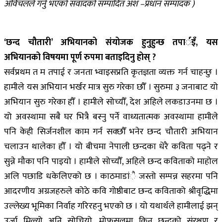
अविचलले गर्नु भएको संवादको संम्पादित अंश –प्रधान सम्पादक )
‘छन्द चौतारी’ अभियानको संयोजक हुनुहुन्छ तपार्इँ, यस
अभियानको विषयमा पूर्ण रुपमा बताइदिनु होस् ?
सर्वप्रथम त म तपाई र जनता भ्वाइसप्रति कृतज्ञता व्यक्त गर्न चाहन्छु ।
हामीले यस अभियान भर्खर मात्र सुरु गरेका छौँ । सुरुमा ३ जनाबाट यो
अभियान सुरु गरेका हौँ । हामीले सोच्यौँ, देश अहिले लकडाउनमा छ ।
यो अवस्थामा सबै घर भित्रै बस्नु पर्ने वाध्यतात्मक अवस्थामा हामीले
पनि केही सिर्जनशील काम गर्न सक्छौँ भनेर छन्द चौतारी अभियान
चलाउन थालेका हौँ । यो बीचमा नेपाली छन्दका धेरै कविता पढ्ने र
सुन्ने मौका पनि पाइयो । हामीले सोच्यौँ, अहिले छन्द कविताको माहोल
अलि पछाडि धकेलिएको छ । काठमाडांै जस्तो सम्पन्न सहरमा पनि
आदरणीय अग्रजहरुले कोठे कवि गोष्ठीबाट छन्द कविताको श्रीवृद्धिमा
उल्लेख्य भूमिका निर्वाह गरिरहनु भएको छ । यो यथार्थले हामीलाई झन्
उर्जा मिल्यो अनि सोचियो, मोफसलमा किन छन्दको संरक्षण र