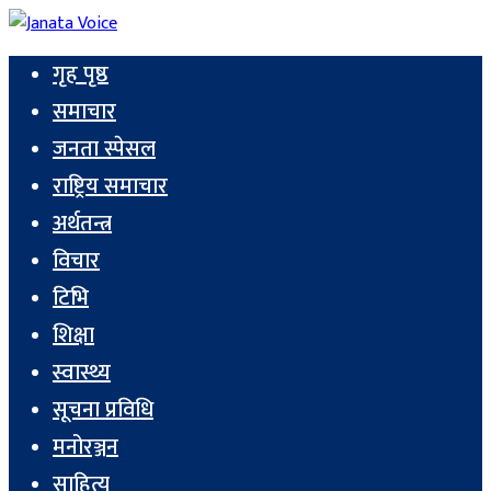
गृह पृष्ठ
समाचार
जनता स्पेसल
राष्ट्रिय समाचार
अर्थतन्त्र
विचार
टिभि
शिक्षा
स्वास्थ्य
सूचना प्रविधि
मनोरञ्जन
साहित्य