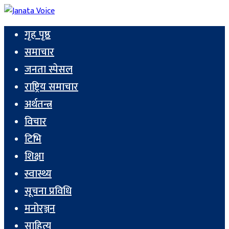
गृह पृष्ठ
समाचार
जनता स्पेसल
राष्ट्रिय समाचार
अर्थतन्त्र
विचार
टिभि
शिक्षा
स्वास्थ्य
सूचना प्रविधि
मनोरञ्जन
साहित्य