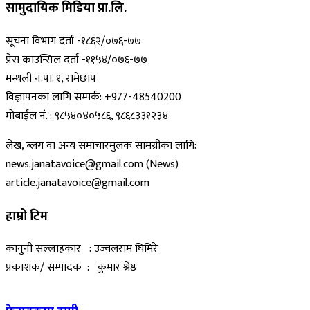
सामुदायिक मिडिया प्रा.लि.
सूचना विभाग दर्ता -१८६२/०७६-७७
प्रेस काउन्सिल दर्ता -११५४/०७६-७७
मन्थली न.पा. १, रामेछाप
विज्ञापनका लागि सम्पर्क: +977-48540200
मोबाईल नं. : ९८५४०४०५८६, ९८६८३३१२३४
लेख, ब्लग वा अन्य समाचारमुलक सामग्रीका लागि:
news.janatavoice@gmail.com (News)
article.janatavoice@gmail.com
हाम्रो टिम
कानुनी सल्लाहकार : उज्वलराम घिमिरे
प्रकाशक/ सम्पादक : कुमार श्रेष्ठ