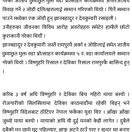
गरेको जातीय छुवाछुत मुक्त वडा प्रोत्साहन कार्यक्रममा अन्तरजातीय
विवाह गर्ने २ जोडी दलितहरुलाई सम्मान गरिएको थियो । यिनै सम्मान
पाउने मध्येका एक जोडी हुन् ज्ञानबहादुर र देवकुमारी रसाइली ।
उनीहरुका जीवनका विविध आरोह अवरोहहरु समेटेर हामीले छोटो
कुराकानी गरेका थियौं ।
ज्ञानबहादुर र देवकुमारी जस्तै रामपुरमै अर्का १ जोडिलाई समेत जातीय
छुवाछुत मुक्त वडा प्रोत्साहन कार्यक्रममा ५ नं. वडा कार्यालयले सम्मान
गरेको थियो । विष्णुहरि रिसाल र देविका रिसाल रामपुरकै बासिन्द हुन्
।
करिब ३ वर्ष अघि विष्णुहरि र देविका बिच गहिरो माया बस्यो ।
रोजगारीको सिलसिलामा देविका काठमाडौंमा रहेकी थिइन् भने
विष्णुहरि विदेशबाट ठाँटिएर नेपाल फर्केका युवा थिए । आँखा आँखा
जुध्यो माया बस्यो । मायाको अघि यी दुई मनको केही लागेन । दुबैले
दुबैको मन छामे मुटु पहिल्याए, आफू अट्ने ठाउँ पाए र सुन्दर घर बनाए