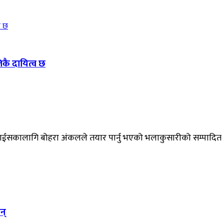
तिकै दायित्व छ
भ्वाईसकालागि बोहरा अंकलले तयार पार्नु भएको भलाकुसारीको सम्पादित अ
न्