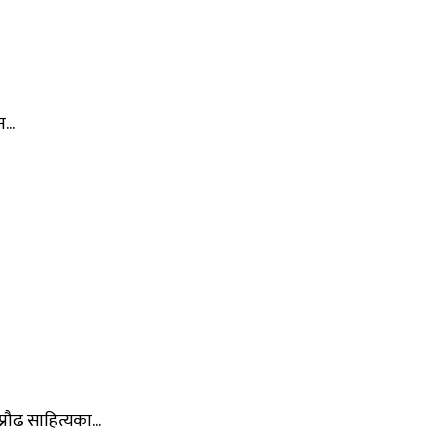
...
रौढ साहित्यका...