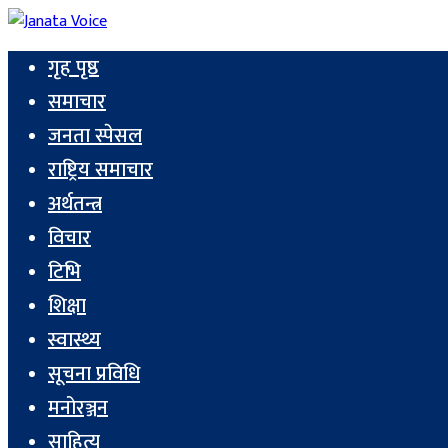
गृह पृष्ठ
समाचार
जनता स्पेसल
राष्ट्रिय समाचार
अर्थतन्त्र
विचार
टिभि
शिक्षा
स्वास्थ्य
सूचना प्रविधि
मनोरञ्जन
साहित्य