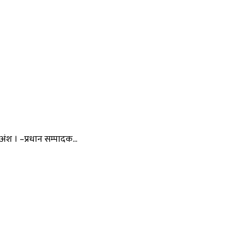
ंश । –प्रधान सम्पादक...