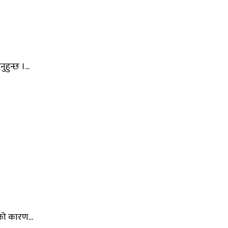
ुन्छ ।...
को कारण...