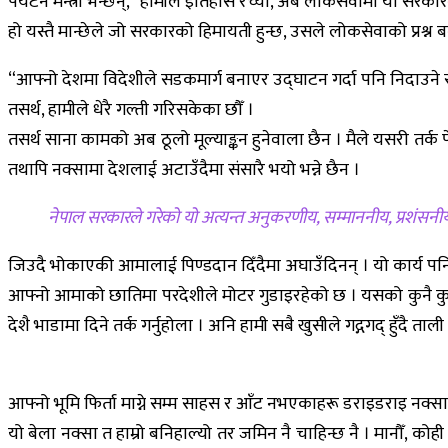
पर्यटन मन्त्री भन्छन्, “हामीले इतिहास रच्यौ, अब लोकसेवामा यो सरक
हो यस्तै मान्छेले जो सरकारको हिमायती हुन्छ, उसले लोकसेवाको प्रश्न बन
“आफ्नो देशमा विदेशीले सडकमार्ग बनाएर उद्घाटन गर्दा पनि निदाउने
तसर्थ, हामीले धेरै गल्ती गरिसकेका छौँ ।
तसर्थ साना कामको अब ठूलो मूल्याङ्कन हुनेवाला छैन । मैले यसरी तर्क
तथापि नक्सामा देशलाई अटाउँदैमा संसारै भयो भन्ने छैन ।
नेपाल सरकारले गरेको यो अत्यन्त अनुकरणीय, सम्माननीय, प्रशंसनी
जिउदै भोकाएकी आमालाई पिण्डदान दिँदैमा अघाउँदिनन् । यो कार्य पनि 
आफ्नो आमाको छातिमा परदेशीले मोटर गुडाइरहेको छ । यसको कुनै कुटनीत
देशै भाडामा दिने तर्क गर्नुहोला । अनि हामी सबै खुसीले गद्गगद् हुँदै ताल
आफ्नो भूमि फिर्ता माग्ने सम्म साहस र आँट नभएकाहरू डराइडराइ नक्सा
यो बेला नक्सा त हाम्रो बनिहाल्यो तर जमिन नै चाहिन्छ नै । मानौँ, को