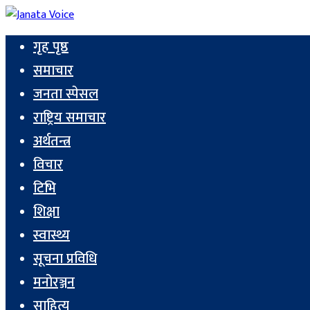
गृह पृष्ठ
समाचार
जनता स्पेसल
राष्ट्रिय समाचार
अर्थतन्त्र
विचार
टिभि
शिक्षा
स्वास्थ्य
सूचना प्रविधि
मनोरञ्जन
साहित्य