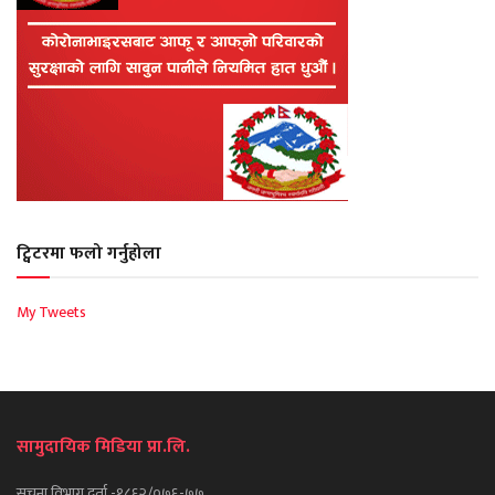
ट्विटरमा फलो गर्नुहोला
My Tweets
सामुदायिक मिडिया प्रा.लि.
सूचना विभाग दर्ता -१८६२/०७६-७७