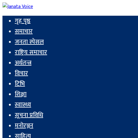
गृह पृष्ठ
समाचार
जनता स्पेसल
राष्ट्रिय समाचार
अर्थतन्त्र
विचार
टिभि
शिक्षा
स्वास्थ्य
सूचना प्रविधि
मनोरञ्जन
साहित्य