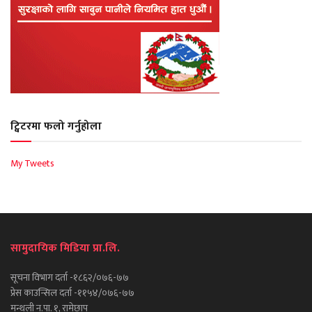
ट्विटरमा फलो गर्नुहोला
My Tweets
सामुदायिक मिडिया प्रा.लि.
सूचना विभाग दर्ता -१८६२/०७६-७७
प्रेस काउन्सिल दर्ता -११५४/०७६-७७
मन्थली न.पा. १, रामेछाप