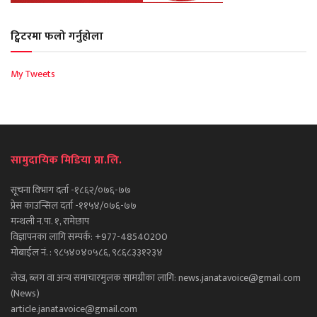
ट्विटरमा फलो गर्नुहोला
My Tweets
सामुदायिक मिडिया प्रा.लि.
सूचना विभाग दर्ता -१८६२/०७६-७७
प्रेस काउन्सिल दर्ता -११५४/०७६-७७
मन्थली न.पा. १, रामेछाप
विज्ञापनका लागि सम्पर्क: +977-48540200
मोबाईल नं. : ९८५४०४०५८६, ९८६८३३१२३४
लेख, ब्लग वा अन्य समाचारमुलक सामग्रीका लागि: news.janatavoice@gmail.com
(News)
article.janatavoice@gmail.com