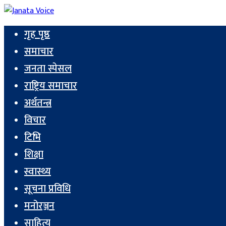
गृह पृष्ठ
समाचार
जनता स्पेसल
राष्ट्रिय समाचार
अर्थतन्त्र
विचार
टिभि
शिक्षा
स्वास्थ्य
सूचना प्रविधि
मनोरञ्जन
साहित्य