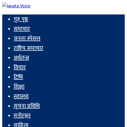
गृह पृष्ठ
समाचार
जनता स्पेसल
राष्ट्रिय समाचार
अर्थतन्त्र
विचार
टिभि
शिक्षा
स्वास्थ्य
सूचना प्रविधि
मनोरञ्जन
साहित्य