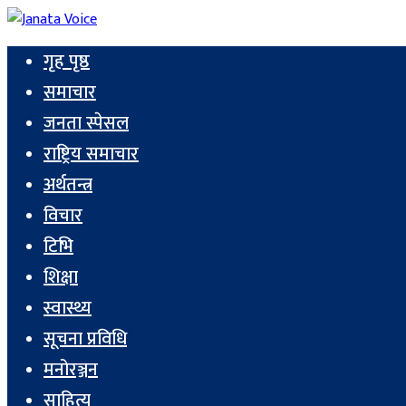
गृह पृष्ठ
समाचार
जनता स्पेसल
राष्ट्रिय समाचार
अर्थतन्त्र
विचार
टिभि
शिक्षा
स्वास्थ्य
सूचना प्रविधि
मनोरञ्जन
साहित्य