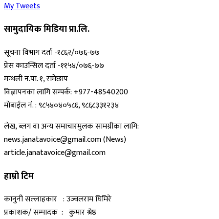
My Tweets
सामुदायिक मिडिया प्रा.लि.
सूचना विभाग दर्ता -१८६२/०७६-७७
प्रेस काउन्सिल दर्ता -११५४/०७६-७७
मन्थली न.पा. १, रामेछाप
विज्ञापनका लागि सम्पर्क: +977-48540200
मोबाईल नं. : ९८५४०४०५८६, ९८६८३३१२३४
लेख, ब्लग वा अन्य समाचारमुलक सामग्रीका लागि:
news.janatavoice@gmail.com (News)
article.janatavoice@gmail.com
हाम्रो टिम
कानुनी सल्लाहकार : उज्वलराम घिमिरे
प्रकाशक/ सम्पादक : कुमार श्रेष्ठ