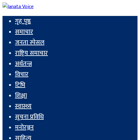
गृह पृष्ठ
समाचार
जनता स्पेसल
राष्ट्रिय समाचार
अर्थतन्त्र
विचार
टिभि
शिक्षा
स्वास्थ्य
सूचना प्रविधि
मनोरञ्जन
साहित्य