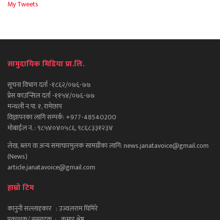
My Tweets
सामुदायिक मिडिया प्रा.लि.
सूचना विभाग दर्ता -१८६२/०७६-७७
प्रेस काउन्सिल दर्ता -११५४/०७६-७७
मन्थली न.पा. १, रामेछाप
विज्ञापनका लागि सम्पर्क: +977-48540200
मोबाईल नं. : ९८५४०४०५८६, ९८६८३३१२३४
लेख, ब्लग वा अन्य समाचारमुलक सामग्रीका लागि: news.janatavoice@gmail.com
(News)
article.janatavoice@gmail.com
हाम्रो टिम
कानुनी सल्लाहकार : उज्वलराम घिमिरे
प्रकाशक/ सम्पादक : कुमार श्रेष्ठ