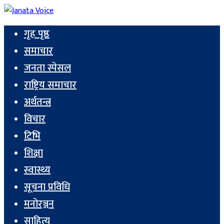
गृह पृष्ठ
समाचार
जनता स्पेसल
राष्ट्रिय समाचार
अर्थतन्त्र
विचार
टिभि
शिक्षा
स्वास्थ्य
सूचना प्रविधि
मनोरञ्जन
साहित्य