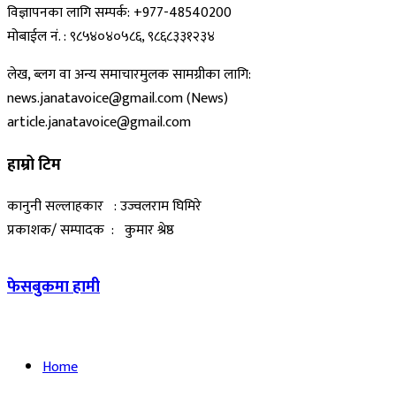
विज्ञापनका लागि सम्पर्क: +977-48540200
मोबाईल नं. : ९८५४०४०५८६, ९८६८३३१२३४
लेख, ब्लग वा अन्य समाचारमुलक सामग्रीका लागि:
news.janatavoice@gmail.com (News)
article.janatavoice@gmail.com
हाम्रो टिम
कानुनी सल्लाहकार : उज्वलराम घिमिरे
प्रकाशक/ सम्पादक : कुमार श्रेष्ठ
फेसबुकमा हामी
Home