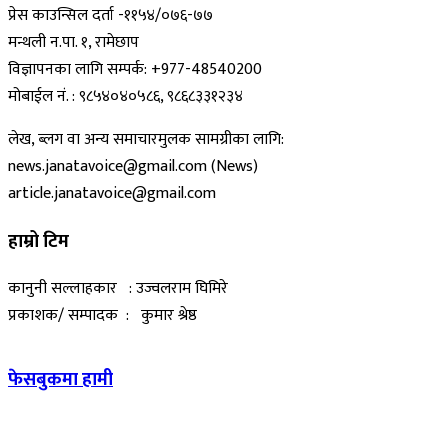
प्रेस काउन्सिल दर्ता -११५४/०७६-७७
मन्थली न.पा. १, रामेछाप
विज्ञापनका लागि सम्पर्क: +977-48540200
मोबाईल नं. : ९८५४०४०५८६, ९८६८३३१२३४
लेख, ब्लग वा अन्य समाचारमुलक सामग्रीका लागि:
news.janatavoice@gmail.com (News)
article.janatavoice@gmail.com
हाम्रो टिम
कानुनी सल्लाहकार : उज्वलराम घिमिरे
प्रकाशक/ सम्पादक : कुमार श्रेष्ठ
फेसबुकमा हामी