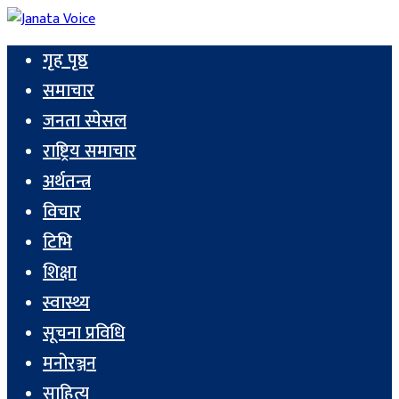
गृह पृष्ठ
समाचार
जनता स्पेसल
राष्ट्रिय समाचार
अर्थतन्त्र
विचार
टिभि
शिक्षा
स्वास्थ्य
सूचना प्रविधि
मनोरञ्जन
साहित्य