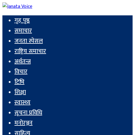
गृह पृष्ठ
समाचार
जनता स्पेसल
राष्ट्रिय समाचार
अर्थतन्त्र
विचार
टिभि
शिक्षा
स्वास्थ्य
सूचना प्रविधि
मनोरञ्जन
साहित्य