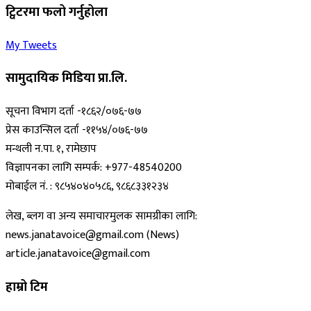
ट्विटरमा फलो गर्नुहोला
My Tweets
सामुदायिक मिडिया प्रा.लि.
सूचना विभाग दर्ता -१८६२/०७६-७७
प्रेस काउन्सिल दर्ता -११५४/०७६-७७
मन्थली न.पा. १, रामेछाप
विज्ञापनका लागि सम्पर्क: +977-48540200
मोबाईल नं. : ९८५४०४०५८६, ९८६८३३१२३४
लेख, ब्लग वा अन्य समाचारमुलक सामग्रीका लागि:
news.janatavoice@gmail.com (News)
article.janatavoice@gmail.com
हाम्रो टिम