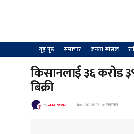
गृह पृष्ठ
समाचार
जनता स्पेसल
रा
किसानलाई ३६ करोड ३
बिक्री
by
जनता भ्वाइस
June 30, 2025
in
समाचार