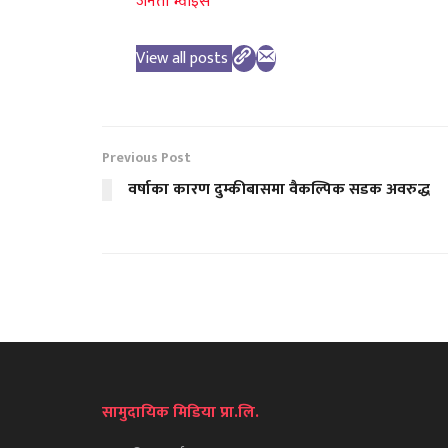
जनता भ्वाइस
View all posts
Previous Post
वर्षाका कारण दुम्कीबासमा वैकल्पिक सडक अवरुद्ध
सामुदायिक मिडिया प्रा.लि.