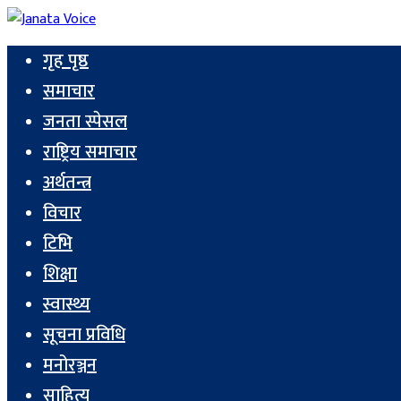
गृह पृष्ठ
समाचार
जनता स्पेसल
राष्ट्रिय समाचार
अर्थतन्त्र
विचार
टिभि
शिक्षा
स्वास्थ्य
सूचना प्रविधि
मनोरञ्जन
साहित्य