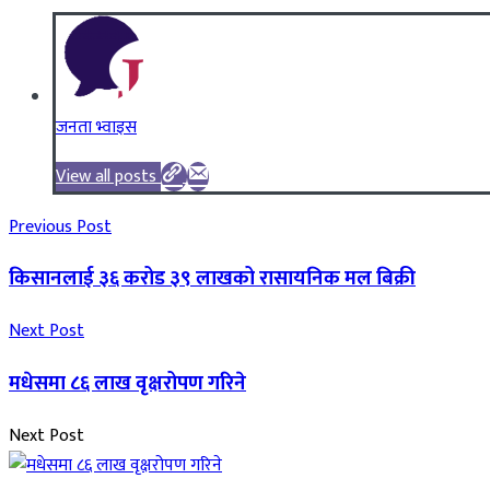
जनता भ्वाइस
View all posts
Previous Post
किसानलाई ३६ करोड ३९ लाखको रासायनिक मल बिक्री
Next Post
मधेसमा ८६ लाख वृक्षरोपण गरिने
Next Post