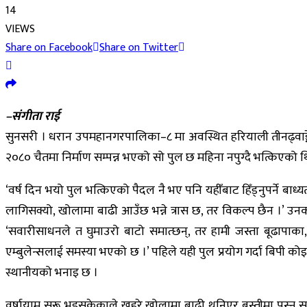
14
VIEWS
Share on Facebook
Share on Twitter
–संगीता राई
सुनसरी । धरान उपमहानगरपालिका–८ मा अवस्थित हरियाली तीनढ्वाङ्गे ख
२०८० चैतमा निर्माण सम्पन्न भएको सो पुल छ महिना नपुग्दै भत्किएको थि
‘वर्ष दिन भयो पुल भत्किएको पैदल नै भए पनि यहीँबाट हिँड्नुपर्ने बाध्
लागिसक्यो, खोलामा बाढी आउँछ भन्ने त्रास छ, तर विकल्प छैन ।’ उ
‘सवारीसाधनले त घुमाउरो बाटो समात्छन्, तर हामी जस्ता बूढापाका, ब
एम्बुलेन्सलाई समस्या भएको छ ।’ पहिले यही पुल प्रयोग गर्दा बिपी कोइराल
स्थानीयको भनाइ छ ।
वर्षायाम सुरू भइसकेकाले खहरे खोलामा बाढी थुनिएर बस्तीमा पस्न स