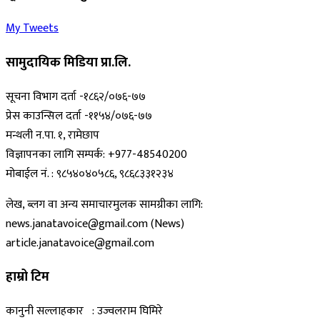
My Tweets
सामुदायिक मिडिया प्रा.लि.
सूचना विभाग दर्ता -१८६२/०७६-७७
प्रेस काउन्सिल दर्ता -११५४/०७६-७७
मन्थली न.पा. १, रामेछाप
विज्ञापनका लागि सम्पर्क: +977-48540200
मोबाईल नं. : ९८५४०४०५८६, ९८६८३३१२३४
लेख, ब्लग वा अन्य समाचारमुलक सामग्रीका लागि:
news.janatavoice@gmail.com (News)
article.janatavoice@gmail.com
हाम्रो टिम
कानुनी सल्लाहकार : उज्वलराम घिमिरे