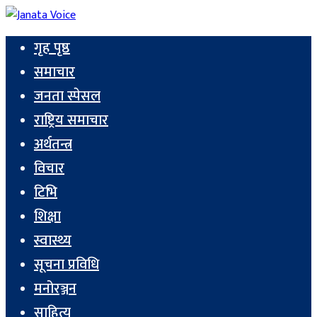
गृह पृष्ठ
समाचार
जनता स्पेसल
राष्ट्रिय समाचार
अर्थतन्त्र
विचार
टिभि
शिक्षा
स्वास्थ्य
सूचना प्रविधि
मनोरञ्जन
साहित्य