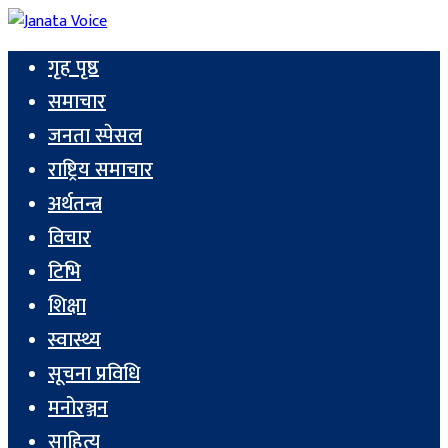
गृह पृष्ठ
समाचार
जनता स्पेसल
राष्ट्रिय समाचार
अर्थतन्त्र
विचार
टिभि
शिक्षा
स्वास्थ्य
सूचना प्रविधि
मनोरञ्जन
साहित्य