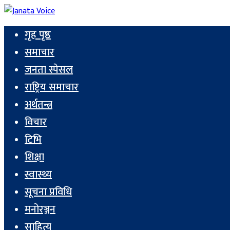
गृह पृष्ठ
समाचार
जनता स्पेसल
राष्ट्रिय समाचार
अर्थतन्त्र
विचार
टिभि
शिक्षा
स्वास्थ्य
सूचना प्रविधि
मनोरञ्जन
साहित्य