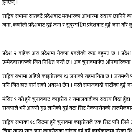
हुनेछन् ।
राष्ट्रिय सभामा सातवटै प्रदेशबाट मतभारका आधारमा सदस्य छानिने व्यव
जना, कर्णाली प्रदेशबाट दुई जना र सुदूरपश्चिम प्रदेशबाट दुई जना गरि
प्रदेश २ बाहेक अरु प्रदेशमा नेकपा एक्लैको स्पष्ट बहुमत छ । प्र
उम्मेदवारहरुको जित निश्चित जस्तै छ । अब चुनावमार्फत औपचारिकता दिन
राष्ट्रिय सभामा अहिले काङ्ग्रेसका १३ जनाको सहभागिता छ । जसमध्य
पनि जित हात पार्न सक्ने अवस्था छैन । यस्तै समाजवादी पार्टीका दुई जन
मंसिर ९ गते हुने चुनावबाट काङ्ग्रेस र समाजवादीका सदस्य बिदा हुँदा
राजपाले भने आफ्नो गुम्न लागेको दुई वटा सिट नेकपासँगको तालमेलबा
राष्ट्रिय सभाका १८ सिटमा हुने चुनावमा काङ्ग्रेसले एक सिट पनि जित्
चिठ्ठा तान्दा सात जना काङ्ग्रेसका सांसद दुई वर्षे कार्यकालमा परेका थ