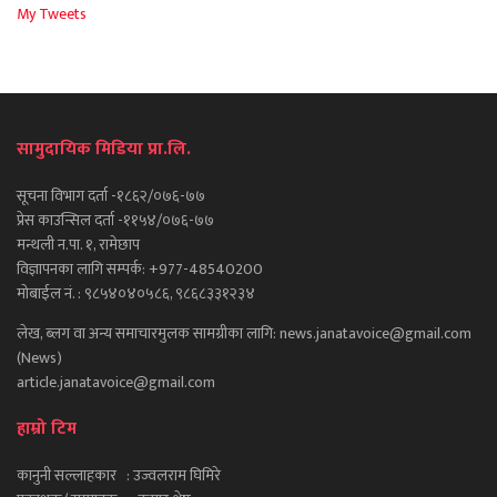
My Tweets
सामुदायिक मिडिया प्रा.लि.
सूचना विभाग दर्ता -१८६२/०७६-७७
प्रेस काउन्सिल दर्ता -११५४/०७६-७७
मन्थली न.पा. १, रामेछाप
विज्ञापनका लागि सम्पर्क: +977-48540200
मोबाईल नं. : ९८५४०४०५८६, ९८६८३३१२३४
लेख, ब्लग वा अन्य समाचारमुलक सामग्रीका लागि: news.janatavoice@gmail.com
(News)
article.janatavoice@gmail.com
हाम्रो टिम
कानुनी सल्लाहकार : उज्वलराम घिमिरे