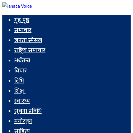
गृह पृष्ठ
समाचार
जनता स्पेसल
राष्ट्रिय समाचार
अर्थतन्त्र
विचार
टिभि
शिक्षा
स्वास्थ्य
सूचना प्रविधि
मनोरञ्जन
साहित्य