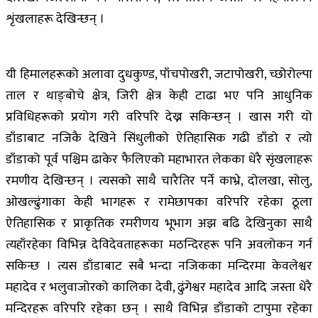
शृंखलाहरू देखिन्छन् ।
यी हिमालहरूको अलावा दुधकुण्ड, पाँचपोखरी, जटापोखरी, च्छोरोल्पा
ताल र थाङ्बोचे क्षेत्र, जिरी क्षेत्र केही टाढा भए पनि आधुनिक
प्रविधिहरूको प्रयोग गरी वरिपरि देख्न सकिन्छन् । खास गरी यो
डाँडाबाट नजिकै देखिने सिंधुलीको ऐतिहासिक गढी डाँडो र त्यो
डाँडाको पूर्व पश्चिम ढाकेर फैलिएको महाभारत लेकका धेरै सृंखलाहरू
रमणीय देखिन्छन् । त्यसको साथै चारैतिर पर्ने काभ्रे, दोलखा, सोलु,
ओखल्ढुंगाका केही भागहरू र रामेछापका वरिपरि रहेका ठूला
ऐतिहासिक र प्राकृतिक रमरीणय भूभाग अझ बढि देखिनुका साथै
त्यहाँरहेका विभिन्न देविदेवताहरूका मठन्दिरहरू पनि अवलोकन गर्न
सकिन्छ । त्यस डाँडाबाट सबै भन्दा नजिकका मन्दिरमा केवलेश्वर
महादेव र भलुवाजोरको कालिका देवी, ढुंगेश्वर महादेव आदि जस्ता धेरै
मन्दिरहरू वरिपरि रहेका छन् । साथै विभिन्न डाँडाको टापुमा रहेका