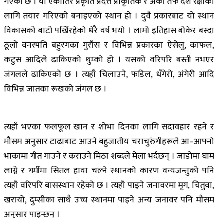
गएको छ । यो एकातिर प्रकृति प्रदत्त प्राकृतिक र अर्को तर्फ देश रक्षाको
लागि तयार गरिएको बनाइएको स्थान हो । दुवै प्रकारबाट यो स्थान
विकासको बाटो पर्खिरहेको धेरै वर्ष भयो । लामो इतिहास बोकेर बस्दा
ठूलो वनस्पति बहुरंगका गुराँस र विभिन्न प्रकारका ऐसेलु, काफल,
कटुस आदिले ढाकिएको थुम्को हो । यसको वरिपरि बस्ती नभएर
जंगलले ढाकिएको छ । त्यहाँ चिलाउने, फडिल, धँगेरो, अंगेरी आदि
विभिन्न जातका रूखको जंगल छ ।
त्यहाँ भएका फलफूल खान र शोभा दिनका लागि सदावहार रहने र
मौसम अनुसार टाढाबाट आउने बहुजातीय चराचुरुंगीहरूले आ–आफ्नो
भाकामा गीत गाउने र कराउने मिठा शब्दले मेला भर्दछन् । जाडोमा घाम
लाग्ने र गर्मीमा सितल हावा चल्ने स्थानको कारण वन्यजन्तुको पनि
त्यहाँ वरिपरि बासस्थान रहेको छ । त्यहाँ पाइने जनावरमा मृग, चितुवा,
खरायो, दुम्सीका साथै उच्च स्थानमा पाइने अन्य जनावर पनि मौसम
अनुसार पाइन्छन् ।