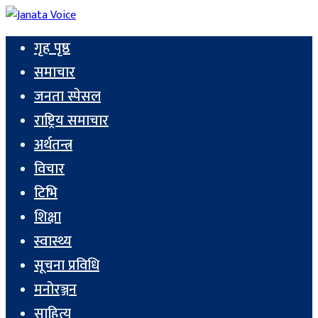
गृह पृष्ठ
समाचार
जनता स्पेसल
राष्ट्रिय समाचार
अर्थतन्त्र
विचार
टिभि
शिक्षा
स्वास्थ्य
सूचना प्रविधि
मनोरञ्जन
साहित्य