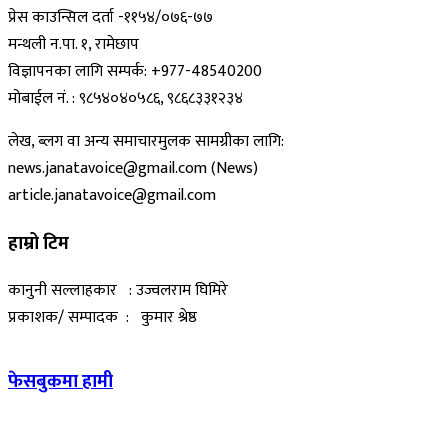
प्रेस काउन्सिल दर्ता -११५४/०७६-७७
मन्थली न.पा. १, रामेछाप
विज्ञापनका लागि सम्पर्क: +977-48540200
मोबाईल नं. : ९८५४०४०५८६, ९८६८३३१२३४
लेख, ब्लग वा अन्य समाचारमुलक सामग्रीका लागि:
news.janatavoice@gmail.com (News)
article.janatavoice@gmail.com
हाम्रो टिम
कानुनी सल्लाहकार : उज्वलराम घिमिरे
प्रकाशक/ सम्पादक : कुमार श्रेष्ठ
फेसबुकमा हामी