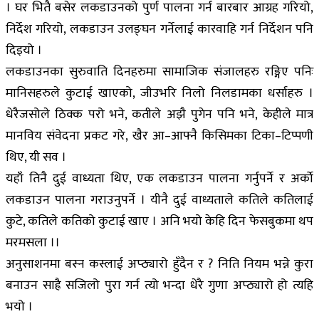
। घर भितै बसेर लकडाउनको पुर्ण पालना गर्न बारबार आग्रह गरियो,
निर्देश गरियो, लकडाउन उलङ्घन गर्नेलाई कारवाहि गर्न निर्देशन पनि
दिइयो ।
लकडाउनका सुरुवाति दिनहरुमा सामाजिक संजालहरु रङ्गिए पनिः
मानिसहरुले कुटाई खाएको, जीउभरि निलो निलडामका धर्साहरु ।
धेरैजसोले ठिक्क परो भने, कतीले अझै पुगेन पनि भने, केहीले मात्र
मानविय संवेदना प्रकट गरे, खैर आ–आफ्नै किसिमका टिका–टिप्पणी
थिए, यी सव ।
यहाँ तिनै दुई वाध्यता थिए, एक लकडाउन पालना गर्नुपर्ने र अर्काे
लकडाउन पालना गराउनुपर्ने । यीनै दुई वाध्यताले कतिले कतिलाई
कुटे, कतिले कतिको कुटाई खाए । अनि भयो केहि दिन फेसबुकमा थप
मरमसला ।।
अनुसाशनमा बस्न कस्लाई अप्ठ्यारो हुँदैन र ? निति नियम भन्ने कुरा
बनाउन साह्रै सजिलो पुरा गर्न त्यो भन्दा धेरै गुणा अप्ठ्यारो हो त्यहि
भयो ।