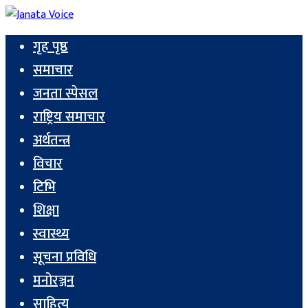
गृह पृष्ठ
समाचार
जनता स्पेसल
राष्ट्रिय समाचार
अर्थतन्त्र
विचार
टिभि
शिक्षा
स्वास्थ्य
सूचना प्रविधि
मनोरञ्जन
साहित्य