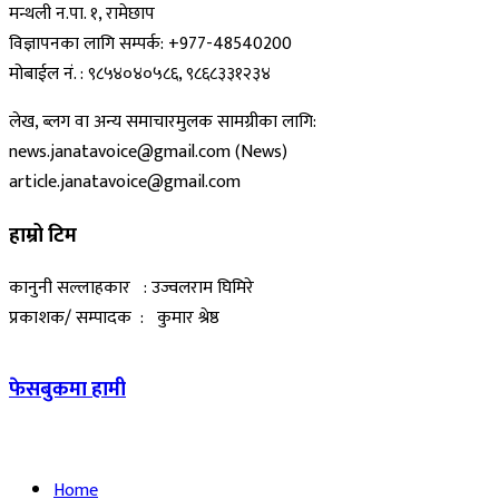
मन्थली न.पा. १, रामेछाप
विज्ञापनका लागि सम्पर्क: +977-48540200
मोबाईल नं. : ९८५४०४०५८६, ९८६८३३१२३४
लेख, ब्लग वा अन्य समाचारमुलक सामग्रीका लागि:
news.janatavoice@gmail.com (News)
article.janatavoice@gmail.com
हाम्रो टिम
कानुनी सल्लाहकार : उज्वलराम घिमिरे
प्रकाशक/ सम्पादक : कुमार श्रेष्ठ
फेसबुकमा हामी
Home