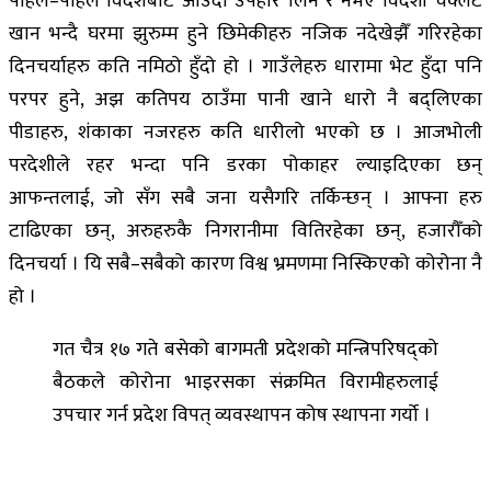
पहिले–पहिले विदेशबाट आउँदा उपहार लिने र नभए विदेशी चक्लेट
खान भन्दै घरमा झुरुम्म हुने छिमेकीहरु नजिक नदेखेझैँ गरिरहेका
दिनचर्याहरु कति नमिठो हुँदो हो । गाउँलेहरु धारामा भेट हुँदा पनि
परपर हुने, अझ कतिपय ठाउँमा पानी खाने धारो नै बद्लिएका
पीडाहरु, शंकाका नजरहरु कति धारीलो भएको छ । आजभोली
परदेशीले रहर भन्दा पनि डरका पोकाहर ल्याइदिएका छन्
आफन्तलाई, जो सँग सबै जना यसैगरि तर्किन्छन् । आफ्ना हरु
टाढिएका छन्, अरुहरुकै निगरानीमा वितिरहेका छन्, हजारौँको
दिनचर्या । यि सबै–सबैको कारण विश्व भ्रमणमा निस्किएको कोरोना नै
हो ।
गत चैत्र १७ गते बसेको बागमती प्रदेशको मन्त्रिपरिषद्को
बैठकले कोरोना भाइरसका संक्रमित विरामीहरुलाई
उपचार गर्न प्रदेश विपत् व्यवस्थापन कोष स्थापना गर्यो ।