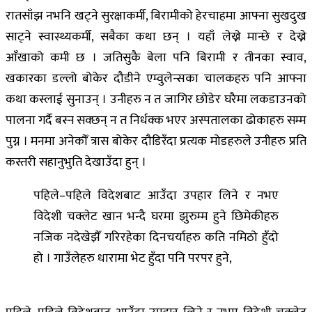
रातसाँझ नभनि खट्ने सुरक्षाकर्मी, बिरामीको हेरचाहमा आफ्ना सुखदुख
साट्ने स्वास्थ्यकर्मी, सबैका कथा छन् । यहाँ लेख्ने मान्छे र देख्ने
आँखाको कमी छ । जतिसुकै बेला पनि बिरामी र तीनका स्वाव,
खकारका डल्लो बोकेर दौडीने एम्वुलेन्सका चालकहरु पनि आफ्ना
कथा कस्लाई सुनाउन् । उनीहरु न त जागिर छोडेर घरैमा लकडाउनको
पालना गर्दै बस्न सक्छन् न त निर्धक्क भएर अस्पतालका ढोकाहरु सम्म
पुग्न । मनमा अनेकौँ त्रास बोकेर दौडिरँदा प्रत्यक मोडहरुले उनीहरु प्रति
कस्तरी सहानुभुति देखाउँदा हुन् ।
पहिले–पहिले विदेशबाट आउँदा उपहार लिने र नभए
विदेशी चक्लेट खान भन्दै घरमा झुरुम्म हुने छिमेकीहरु
नजिक नदेखेझैँ गरिरहेका दिनचर्याहरु कति नमिठो हुँदो
हो । गाउँलेहरु धारामा भेट हुँदा पनि परपर हुने,