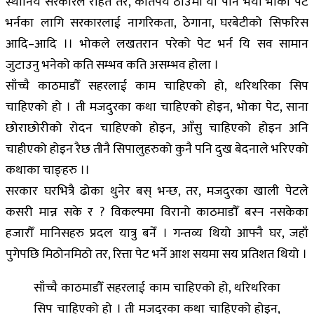
स्थानिय सरकारले राहत तर, कतिपय ठाउँमा यो पनि भयो भोको पेट
भर्नका लागि सरकारलाई नागरिकता, ठेगाना, घरबेटीको सिफरिस
आदि–आदि ।। भोकले लखतरान परेको पेट भर्न यि सव सामान
जुटाउनु भनेको कति सम्भव कति असम्भव होला ।
साँच्चै काठमाडौँ सहरलाई काम चाहिएको हो, थरिथरिका सिप
चाहिएको हो । ती मजदुरका कथा चाहिएको होइन, भोका पेट, साना
छोराछोरीको रोदन चाहिएको होइन, आँसु चाहिएको होइन अनि
चाहीएको होइन रैछ तीनै सिपालुहरुको कुनै पनि दुख बेदनाले भरिएको
कथाका चाङ्हरु ।।
सरकार घरभित्रै ढोका थुनेर बस् भन्छ, तर, मजदुरका खाली पेटले
कसरी मान्न सके र ? विकल्पमा विरानो काठमाडौँ बस्न नसकेका
हजारौँ मानिसहरु प्रदल यात्रु बनेँ । गन्तव्य थियो आफ्नै घर, जहाँ
पुगेपछि मिठोनमिठो तर, रित्ता पेट भर्ने आश सयमा सय प्रतिशत थियो ।
साँच्चै काठमाडौँ सहरलाई काम चाहिएको हो, थरिथरिका
सिप चाहिएको हो । ती मजदुरका कथा चाहिएको होइन,