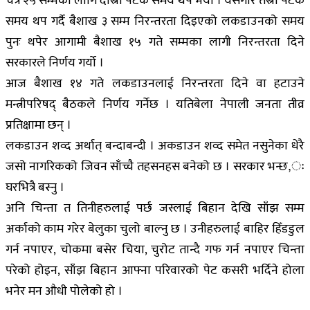
चैत्र २५ सम्मका लागि दोस्रो पटक समय थप भयो । यसैगरि तेस्रो पटक
समय थप गर्दै बैशाख ३ सम्म निरन्तरता दिइएको लकडाउनको समय
पुनः थपेर आगामी बैशाख १५ गते सम्मका लागी निरन्तरता दिने
सरकारले निर्णय गर्यो ।
आज बैशाख १४ गते लकडाउनलाई निरन्तरता दिने वा हटाउने
मन्त्रीपरिषद् बैठकले निर्णय गर्नेछ । यतिबेला नेपाली जनता तीव्र
प्रतिक्षामा छन् ।
लकडाउन शव्द अर्थात् बन्दाबन्दी । अकडाउन शव्द समेत नसुनेका धेरै
जसो नागरिकको जिवन साँच्चै तहसनहस बनेको छ । सरकार भन्छ,ः
घरभित्रै बस्नु ।
अनि चिन्ता त तिनीहरुलाई पर्छ जस्लाई बिहान देखि साँझ सम्म
अर्काको काम गरेर बेलुका चुलो बाल्नु छ । उनीहरुलाई बाहिर हिँडडुल
गर्न नपाएर, चोकमा बसेर चिया, चुरोट तान्दै गफ गर्न नपाएर चिन्ता
परेको होइन, साँझ बिहान आफ्ना परिवारको पेट कसरी भर्दिने होला
भनेर मन औधी पोलेको हो ।