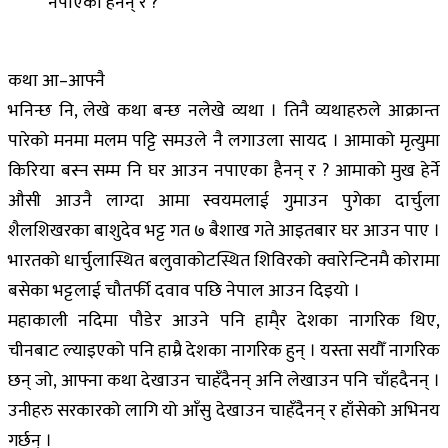
नपाएका हैनन् र ?
कथा आ–आफ्नै
भनिन्छ नि, लेखे कथा बन्छ नलेखे व्यथा । तिनै व्यथाहरुले आक्रान्त
पारेको मनमा मलम पट्टि समउले नै लगाउला सायद । आमाको मृत्युमा
किरिया बस्न सम्म नि घर आउन नपाएका हैनन् र ? आमाको मुख हेर्ने
औसी आउनै लाग्दा आमा स्वयमलाई गुमाउन पुगेका दार्चुला
शैलशिखरका बाशुदेव भट्ट गत ७ बैशाख गते आइतबार घर आउन पाए ।
भारतको धार्चुलास्थित बलुवाकोटस्थित शिविरको क्वारेन्टिनमै कोरामा
बसेका भट्टलाई चौतर्फी दवाव पछि नेपाल आउन दिइयो ।
महाकाली नदिमा पौडेर आउने पनि हामै्र देशका नागरिक थिए,
चीनबाट ल्याइएको पनि हाम्रै देशका नागरिक हुन् । यस्ता सयौँ नागरिक
छन् जो, आफ्ना कथा देखाउन चाहँदैनन् अनि लेखाउन पनि चाँहदैनन् ।
उनीहरु सरकारको लागि यो आँसु देखाउन चाहँदैनन् र हाँसेको अभिनय
गर्छन् ।