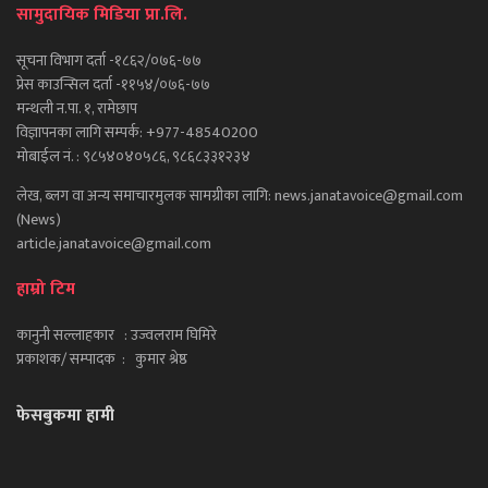
सामुदायिक मिडिया प्रा.लि.
सूचना विभाग दर्ता -१८६२/०७६-७७
प्रेस काउन्सिल दर्ता -११५४/०७६-७७
मन्थली न.पा. १, रामेछाप
विज्ञापनका लागि सम्पर्क: +977-48540200
मोबाईल नं. : ९८५४०४०५८६, ९८६८३३१२३४
लेख, ब्लग वा अन्य समाचारमुलक सामग्रीका लागि: news.janatavoice@gmail.com
(News)
article.janatavoice@gmail.com
हाम्रो टिम
कानुनी सल्लाहकार : उज्वलराम घिमिरे
प्रकाशक/ सम्पादक : कुमार श्रेष्ठ
फेसबुकमा हामी