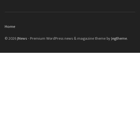
Home
© 2026
JNews
- Premium WordPress news & magazine theme by
Jegtheme
.