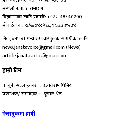
प्रेस काउन्सिल दर्ता -११५४/०७६-७७
मन्थली न.पा. १, रामेछाप
विज्ञापनका लागि सम्पर्क: +977-48540200
मोबाईल नं. : ९८५४०४०५८६, ९८६८३३१२३४
लेख, ब्लग वा अन्य समाचारमुलक सामग्रीका लागि:
news.janatavoice@gmail.com (News)
article.janatavoice@gmail.com
हाम्रो टिम
कानुनी सल्लाहकार : उज्वलराम घिमिरे
प्रकाशक/ सम्पादक : कुमार श्रेष्ठ
फेसबुकमा हामी