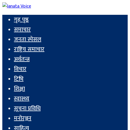
गृह पृष्ठ
समाचार
जनता स्पेसल
राष्ट्रिय समाचार
अर्थतन्त्र
विचार
टिभि
शिक्षा
स्वास्थ्य
सूचना प्रविधि
मनोरञ्जन
साहित्य