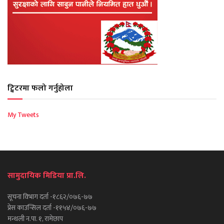
ट्विटरमा फलो गर्नुहोला
My Tweets
सामुदायिक मिडिया प्रा.लि.
सूचना विभाग दर्ता -१८६२/०७६-७७
प्रेस काउन्सिल दर्ता -११५४/०७६-७७
मन्थली न.पा. १, रामेछाप