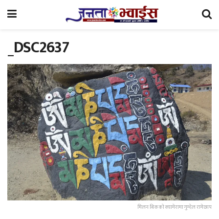
_DSC2637
मिलन बिककाे क्यामेरामा गुम्देल रामेछाप