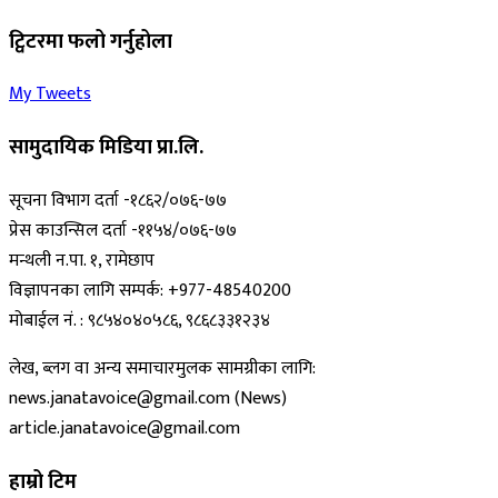
ट्विटरमा फलो गर्नुहोला
My Tweets
सामुदायिक मिडिया प्रा.लि.
सूचना विभाग दर्ता -१८६२/०७६-७७
प्रेस काउन्सिल दर्ता -११५४/०७६-७७
मन्थली न.पा. १, रामेछाप
विज्ञापनका लागि सम्पर्क: +977-48540200
मोबाईल नं. : ९८५४०४०५८६, ९८६८३३१२३४
लेख, ब्लग वा अन्य समाचारमुलक सामग्रीका लागि:
news.janatavoice@gmail.com (News)
article.janatavoice@gmail.com
हाम्रो टिम