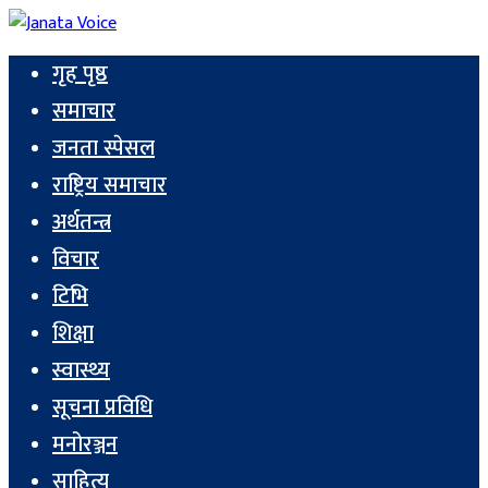
गृह पृष्ठ
समाचार
जनता स्पेसल
राष्ट्रिय समाचार
अर्थतन्त्र
विचार
टिभि
शिक्षा
स्वास्थ्य
सूचना प्रविधि
मनोरञ्जन
साहित्य