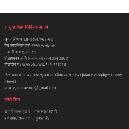
सामुदायिक मिडिया प्रा.लि.
सूचना विभाग दर्ता -१८६२/०७६-७७
प्रेस काउन्सिल दर्ता -११५४/०७६-७७
मन्थली न.पा. १, रामेछाप
विज्ञापनका लागि सम्पर्क: +977-48540200
मोबाईल नं. : ९८५४०४०५८६, ९८६८३३१२३४
लेख, ब्लग वा अन्य समाचारमुलक सामग्रीका लागि: news.janatavoice@gmail.com
(News)
article.janatavoice@gmail.com
हाम्रो टिम
कानुनी सल्लाहकार : उज्वलराम घिमिरे
प्रकाशक/ सम्पादक : कुमार श्रेष्ठ