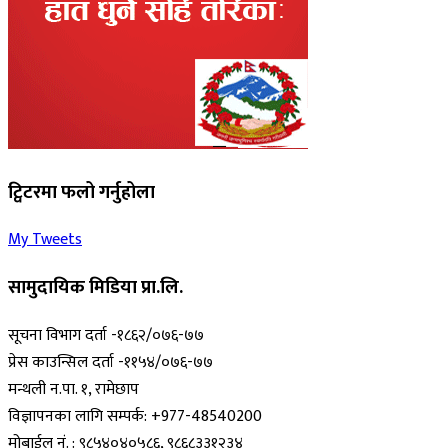
ट्विटरमा फलो गर्नुहोला
My Tweets
सामुदायिक मिडिया प्रा.लि.
सूचना विभाग दर्ता -१८६२/०७६-७७
प्रेस काउन्सिल दर्ता -११५४/०७६-७७
मन्थली न.पा. १, रामेछाप
विज्ञापनका लागि सम्पर्क: +977-48540200
मोबाईल नं. : ९८५४०४०५८६, ९८६८३३१२३४