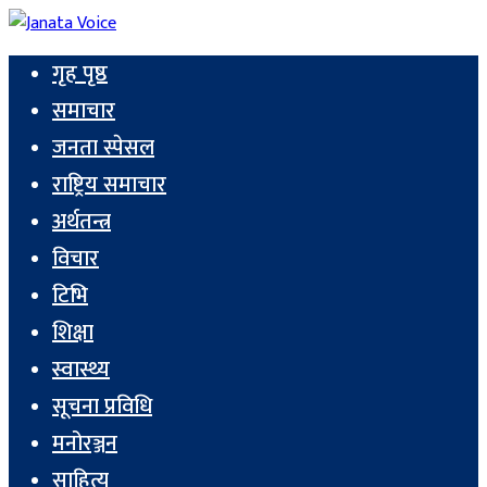
गृह पृष्ठ
समाचार
जनता स्पेसल
राष्ट्रिय समाचार
अर्थतन्त्र
विचार
टिभि
शिक्षा
स्वास्थ्य
सूचना प्रविधि
मनोरञ्जन
साहित्य