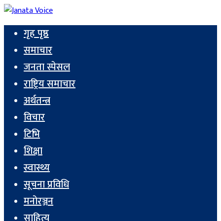
गृह पृष्ठ
समाचार
जनता स्पेसल
राष्ट्रिय समाचार
अर्थतन्त्र
विचार
टिभि
शिक्षा
स्वास्थ्य
सूचना प्रविधि
मनोरञ्जन
साहित्य