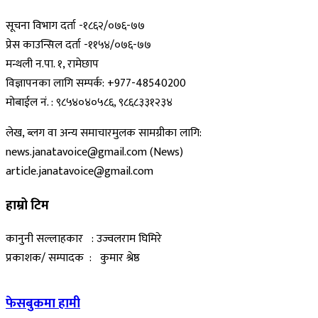
सूचना विभाग दर्ता -१८६२/०७६-७७
प्रेस काउन्सिल दर्ता -११५४/०७६-७७
मन्थली न.पा. १, रामेछाप
विज्ञापनका लागि सम्पर्क: +977-48540200
मोबाईल नं. : ९८५४०४०५८६, ९८६८३३१२३४
लेख, ब्लग वा अन्य समाचारमुलक सामग्रीका लागि:
news.janatavoice@gmail.com (News)
article.janatavoice@gmail.com
हाम्रो टिम
कानुनी सल्लाहकार : उज्वलराम घिमिरे
प्रकाशक/ सम्पादक : कुमार श्रेष्ठ
फेसबुकमा हामी