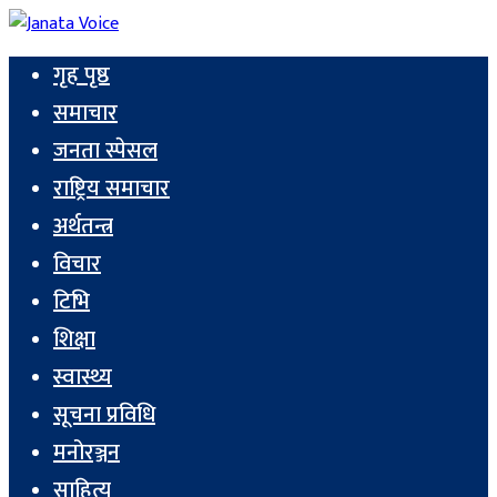
गृह पृष्ठ
समाचार
जनता स्पेसल
राष्ट्रिय समाचार
अर्थतन्त्र
विचार
टिभि
शिक्षा
स्वास्थ्य
सूचना प्रविधि
मनोरञ्जन
साहित्य