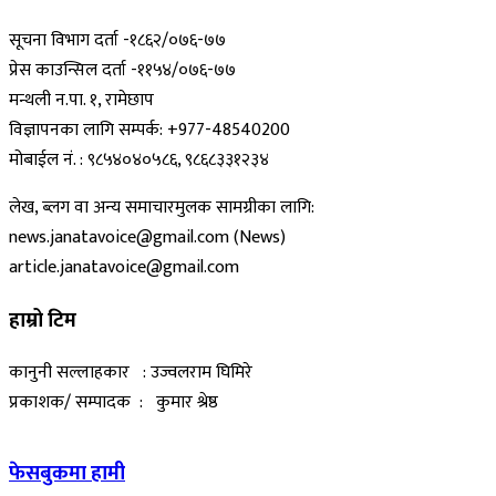
सूचना विभाग दर्ता -१८६२/०७६-७७
प्रेस काउन्सिल दर्ता -११५४/०७६-७७
मन्थली न.पा. १, रामेछाप
विज्ञापनका लागि सम्पर्क: +977-48540200
मोबाईल नं. : ९८५४०४०५८६, ९८६८३३१२३४
लेख, ब्लग वा अन्य समाचारमुलक सामग्रीका लागि:
news.janatavoice@gmail.com (News)
article.janatavoice@gmail.com
हाम्रो टिम
कानुनी सल्लाहकार : उज्वलराम घिमिरे
प्रकाशक/ सम्पादक : कुमार श्रेष्ठ
फेसबुकमा हामी