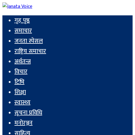
गृह पृष्ठ
समाचार
जनता स्पेसल
राष्ट्रिय समाचार
अर्थतन्त्र
विचार
टिभि
शिक्षा
स्वास्थ्य
सूचना प्रविधि
मनोरञ्जन
साहित्य