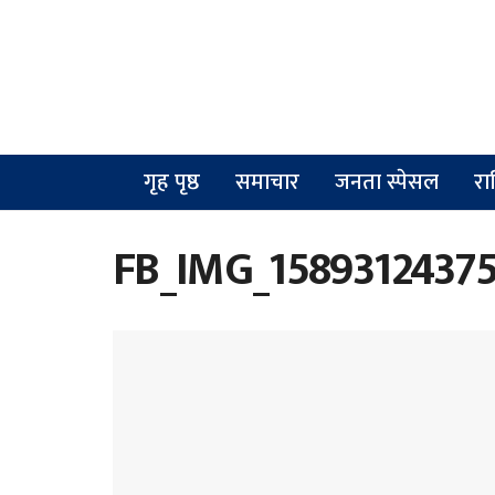
गृह पृष्ठ
समाचार
जनता स्पेसल
रा
FB_IMG_1589312437