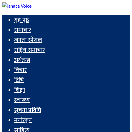
गृह पृष्ठ
समाचार
जनता स्पेसल
राष्ट्रिय समाचार
अर्थतन्त्र
विचार
टिभि
शिक्षा
स्वास्थ्य
सूचना प्रविधि
मनोरञ्जन
साहित्य