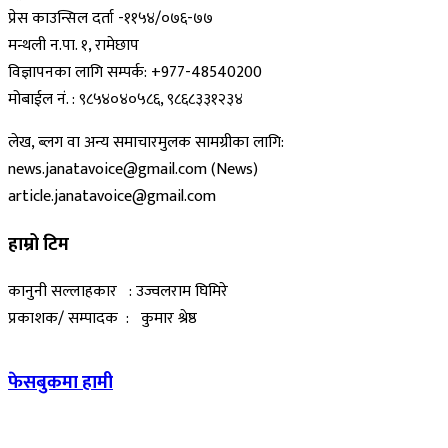
प्रेस काउन्सिल दर्ता -११५४/०७६-७७
मन्थली न.पा. १, रामेछाप
विज्ञापनका लागि सम्पर्क: +977-48540200
मोबाईल नं. : ९८५४०४०५८६, ९८६८३३१२३४
लेख, ब्लग वा अन्य समाचारमुलक सामग्रीका लागि:
news.janatavoice@gmail.com (News)
article.janatavoice@gmail.com
हाम्रो टिम
कानुनी सल्लाहकार : उज्वलराम घिमिरे
प्रकाशक/ सम्पादक : कुमार श्रेष्ठ
फेसबुकमा हामी