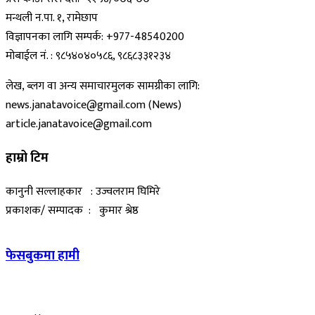
मन्थली न.पा. १, रामेछाप
विज्ञापनका लागि सम्पर्क: +977-48540200
मोबाईल नं. : ९८५४०४०५८६, ९८६८३३१२३४
लेख, ब्लग वा अन्य समाचारमुलक सामग्रीका लागि:
news.janatavoice@gmail.com (News)
article.janatavoice@gmail.com
हाम्रो टिम
कानुनी सल्लाहकार : उज्वलराम घिमिरे
प्रकाशक/ सम्पादक : कुमार श्रेष्ठ
फेसबुकमा हामी