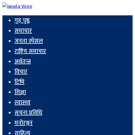
गृह पृष्ठ
समाचार
जनता स्पेसल
राष्ट्रिय समाचार
अर्थतन्त्र
विचार
टिभि
शिक्षा
स्वास्थ्य
सूचना प्रविधि
मनोरञ्जन
साहित्य