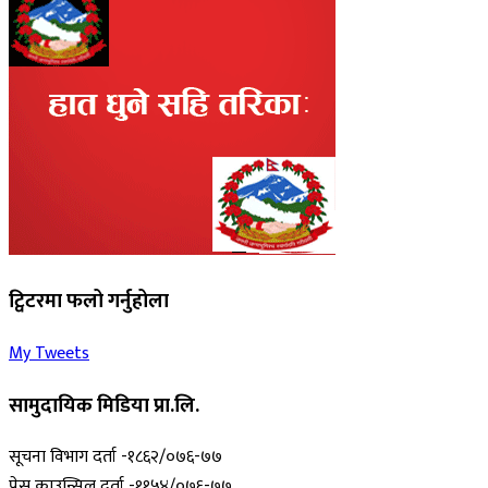
ट्विटरमा फलो गर्नुहोला
My Tweets
सामुदायिक मिडिया प्रा.लि.
सूचना विभाग दर्ता -१८६२/०७६-७७
प्रेस काउन्सिल दर्ता -११५४/०७६-७७