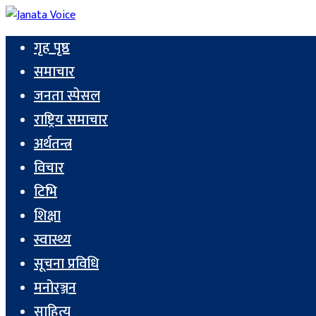
गृह पृष्ठ
समाचार
जनता स्पेसल
राष्ट्रिय समाचार
अर्थतन्त्र
विचार
टिभि
शिक्षा
स्वास्थ्य
सूचना प्रविधि
मनोरञ्जन
साहित्य