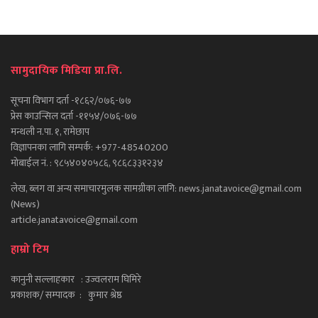
सामुदायिक मिडिया प्रा.लि.
सूचना विभाग दर्ता -१८६२/०७६-७७
प्रेस काउन्सिल दर्ता -११५४/०७६-७७
मन्थली न.पा. १, रामेछाप
विज्ञापनका लागि सम्पर्क: +977-48540200
मोबाईल नं. : ९८५४०४०५८६, ९८६८३३१२३४
लेख, ब्लग वा अन्य समाचारमुलक सामग्रीका लागि: news.janatavoice@gmail.com
(News)
article.janatavoice@gmail.com
हाम्रो टिम
कानुनी सल्लाहकार : उज्वलराम घिमिरे
प्रकाशक/ सम्पादक : कुमार श्रेष्ठ