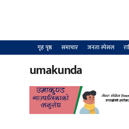
गृह पृष्ठ
समाचार
जनता स्पेसल
रा
umakunda