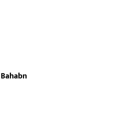
 Bahabn