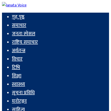
गृह पृष्ठ
समाचार
जनता स्पेसल
राष्ट्रिय समाचार
अर्थतन्त्र
विचार
टिभि
शिक्षा
स्वास्थ्य
सूचना प्रविधि
मनोरञ्जन
साहित्य