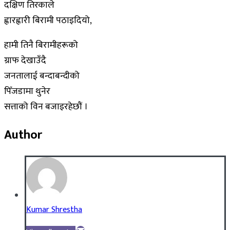
दक्षिण तिरकाले
ह्वारह्वारी बिरामी पठाइदियो,
हामी तिनै बिरामीहरूको
ग्राफ देखाउँदै
जनतालाई बन्दाबन्दीको
पिँजडामा थुनेर
सत्ताको विन बजाइरहेछौं ।
Author
Kumar Shrestha