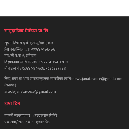
सामुदायिक मिडिया प्रा.लि.
सूचना विभाग दर्ता -१८६२/०७६-७७
प्रेस काउन्सिल दर्ता -११५४/०७६-७७
मन्थली न.पा. १, रामेछाप
विज्ञापनका लागि सम्पर्क: +977-48540200
मोबाईल नं. : ९८५४०४०५८६, ९८६८३३१२३४
लेख, ब्लग वा अन्य समाचारमुलक सामग्रीका लागि: news.janatavoice@gmail.com
(News)
article.janatavoice@gmail.com
हाम्रो टिम
कानुनी सल्लाहकार : उज्वलराम घिमिरे
प्रकाशक/ सम्पादक : कुमार श्रेष्ठ