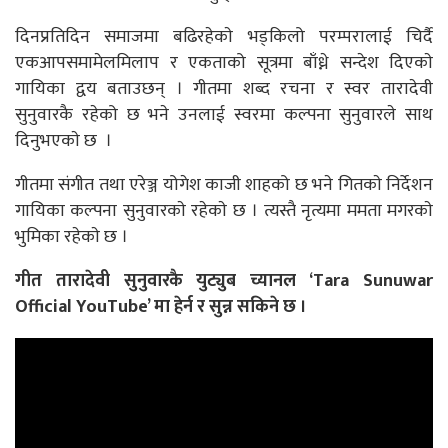
दिनप्रतिदिन समाजमा बढिरहेकाे भड्किलो परम्परालाई चिर्दै
एकआपसमामेलमिलाप र एकताको सूत्रमा बाँध्ने सन्देश दिएकाे
गायिका द्वय बताउछन् । गीतमा शब्द रचना र स्वर तारादेवी
सुनुवारकै रहेको छ भने उनलाई स्वरमा कल्पना सुनुवारले साथ
दिनुभएकाे छ ।
गीतमा संगीत तथा एरेञ्ज योगेश काजी शाहको छ भने गितकाे निर्देशन
गायिका कल्पना सुनुवारकाे रहेकाे छ । त्यस्तै नृत्यमा ममता मगरकाे
भुमिका रहेकाे छ ।
गीत तारादेवी सुनुवारकै युट्युब च्यानल ‘Tara Sunuwar
Official YouTube’ मा हेर्न र सुन्न सकिने छ ।