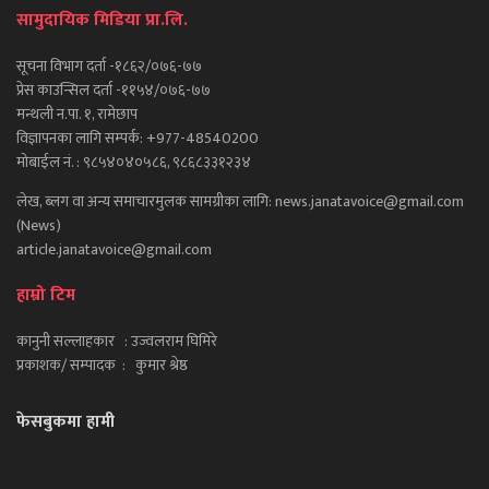
सामुदायिक मिडिया प्रा.लि.
सूचना विभाग दर्ता -१८६२/०७६-७७
प्रेस काउन्सिल दर्ता -११५४/०७६-७७
मन्थली न.पा. १, रामेछाप
विज्ञापनका लागि सम्पर्क: +977-48540200
मोबाईल नं. : ९८५४०४०५८६, ९८६८३३१२३४
लेख, ब्लग वा अन्य समाचारमुलक सामग्रीका लागि: news.janatavoice@gmail.com
(News)
article.janatavoice@gmail.com
हाम्रो टिम
कानुनी सल्लाहकार : उज्वलराम घिमिरे
प्रकाशक/ सम्पादक : कुमार श्रेष्ठ
फेसबुकमा हामी