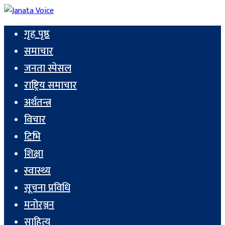
गृह पृष्ठ
समाचार
जनता स्पेसल
राष्ट्रिय समाचार
अर्थतन्त्र
विचार
टिभि
शिक्षा
स्वास्थ्य
सूचना प्रविधि
मनोरञ्जन
साहित्य