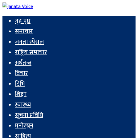
गृह पृष्ठ
समाचार
जनता स्पेसल
राष्ट्रिय समाचार
अर्थतन्त्र
विचार
टिभि
शिक्षा
स्वास्थ्य
सूचना प्रविधि
मनोरञ्जन
साहित्य