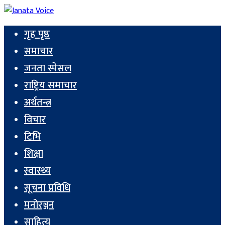
गृह पृष्ठ
समाचार
जनता स्पेसल
राष्ट्रिय समाचार
अर्थतन्त्र
विचार
टिभि
शिक्षा
स्वास्थ्य
सूचना प्रविधि
मनोरञ्जन
साहित्य