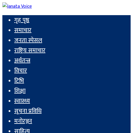
गृह पृष्ठ
समाचार
जनता स्पेसल
राष्ट्रिय समाचार
अर्थतन्त्र
विचार
टिभि
शिक्षा
स्वास्थ्य
सूचना प्रविधि
मनोरञ्जन
साहित्य