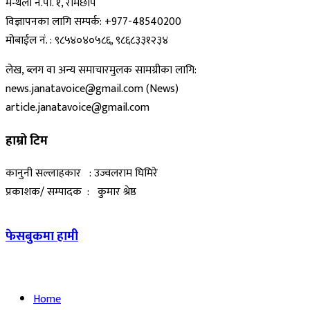
मन्थली न.पा. १, रामेछाप
विज्ञापनका लागि सम्पर्क: +977-48540200
मोबाईल नं. : ९८५४०४०५८६, ९८६८३३१२३४
लेख, ब्लग वा अन्य समाचारमुलक सामग्रीका लागि:
news.janatavoice@gmail.com (News)
article.janatavoice@gmail.com
हाम्रो टिम
कानुनी सल्लाहकार : उज्वलराम घिमिरे
प्रकाशक/ सम्पादक : कुमार श्रेष्ठ
फेसबुकमा हामी
Home