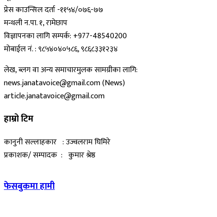
प्रेस काउन्सिल दर्ता -११५४/०७६-७७
मन्थली न.पा. १, रामेछाप
विज्ञापनका लागि सम्पर्क: +977-48540200
मोबाईल नं. : ९८५४०४०५८६, ९८६८३३१२३४
लेख, ब्लग वा अन्य समाचारमुलक सामग्रीका लागि:
news.janatavoice@gmail.com (News)
article.janatavoice@gmail.com
हाम्रो टिम
कानुनी सल्लाहकार : उज्वलराम घिमिरे
प्रकाशक/ सम्पादक : कुमार श्रेष्ठ
फेसबुकमा हामी