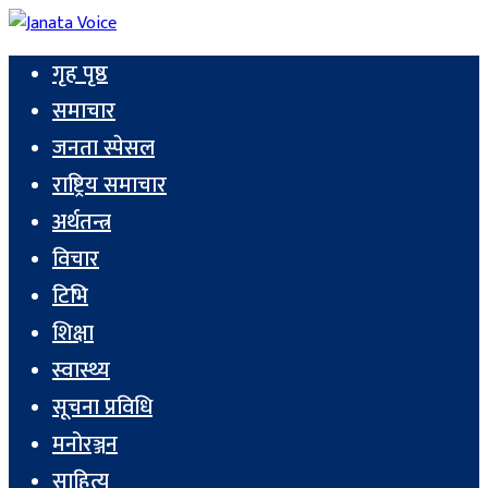
गृह पृष्ठ
समाचार
जनता स्पेसल
राष्ट्रिय समाचार
अर्थतन्त्र
विचार
टिभि
शिक्षा
स्वास्थ्य
सूचना प्रविधि
मनोरञ्जन
साहित्य