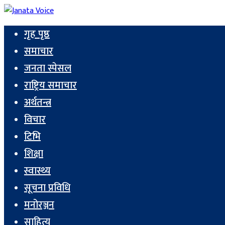
गृह पृष्ठ
समाचार
जनता स्पेसल
राष्ट्रिय समाचार
अर्थतन्त्र
विचार
टिभि
शिक्षा
स्वास्थ्य
सूचना प्रविधि
मनोरञ्जन
साहित्य